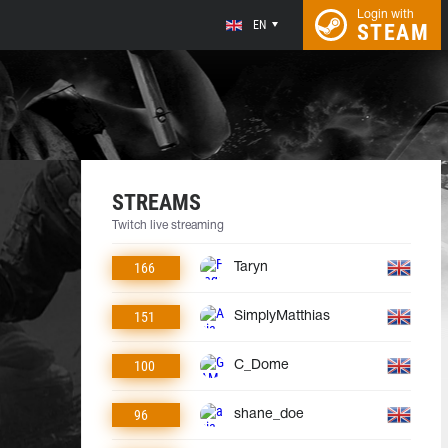
Login with
EN
STEAM
STREAMS
Twitch live streaming
166
Taryn
151
SimplyMatthias
100
C_Dome
96
shane_doe