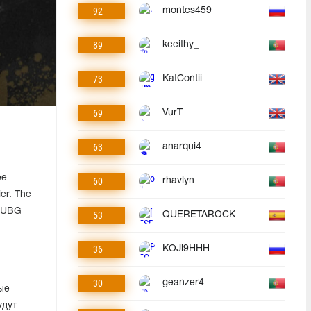
92
montes459
89
keeithy_
73
KatContii
69
VurT
63
anarqui4
ee
60
rhavlyn
er. The
 PUBG
53
QUERETAROCK
36
KOJl9HHH
30
geanzer4
ые
удут