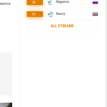
28
0bgoncs
явится
25
Savcy
ALL STREAMS
r