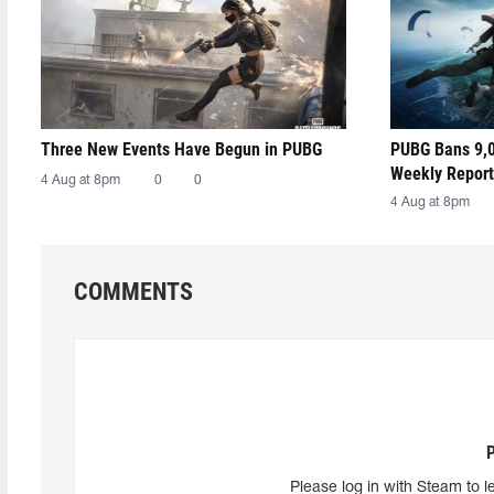
Three New Events Have Begun in PUBG
PUBG Bans 9,0
Weekly Report
4 Aug at 8pm
0
0
4 Aug at 8pm
COMMENTS
Please log in with Steam to l