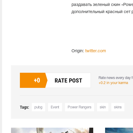
раздавать зеленый скин «Powe
дополнительный красный сет 
Origin:
twitter.com
Rate news every day f
+
0
RATE POST
+0.2 in your karma
Tags:
pubg
Event
Power Rangers
skin
skins